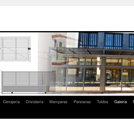
Cerrajería
Cristalería
Mamparas
Persianas
Toldos
Galería